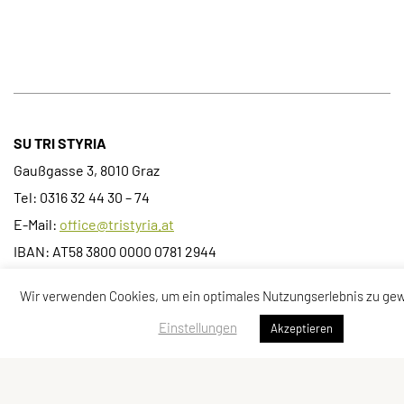
SU TRI STYRIA
Gaußgasse 3, 8010 Graz
Tel: 0316 32 44 30 – 74
E-Mail:
office@tristyria.at
IBAN: AT58 3800 0000 0781 2944
ZVR-Zahl: 736440574
Wir verwenden Cookies, um ein optimales Nutzungserlebnis zu gew
Kontaktadressen
Schnellzugriff
Einstellungen
Akzeptieren
Kontakt
Kurse
Vorstand
Team