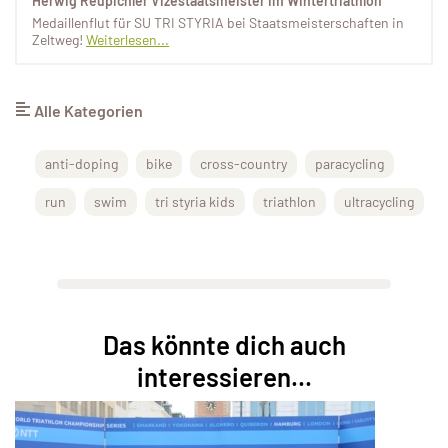
Herwig Reupichler Vizestaatsmeister im Wintertriathlon
Medaillenflut für SU TRI STYRIA bei Staatsmeisterschaften in
Zeltweg!
Weiterlesen...
Alle Kategorien
anti-doping
bike
cross-country
paracycling
run
swim
tri styria kids
triathlon
ultracycling
Das könnte dich auch
interessieren...