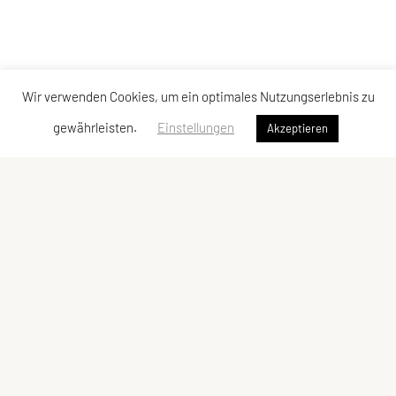
Wir verwenden Cookies, um ein optimales Nutzungserlebnis zu
gewährleisten.
Einstellungen
Akzeptieren
SU TRI STYRIA
Gaußgasse 3, 8010 Graz
Tel: 0316 32 44 30 – 74
E-Mail:
office@tristyria.at
IBAN: AT58 3800 0000 0781 2944
ZVR-Zahl: 736440574