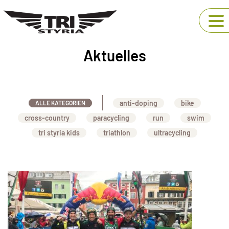
Aktuelles
anti-doping
bike
ALLE KATEGORIEN
cross-country
paracycling
run
swim
tri styria kids
triathlon
ultracycling