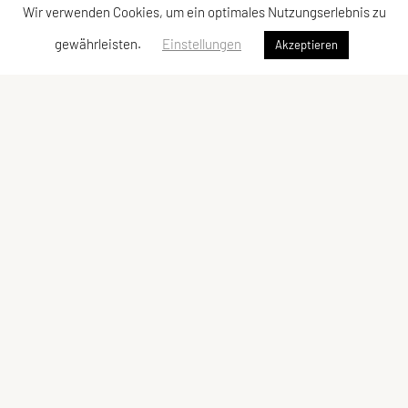
Wir verwenden Cookies, um ein optimales Nutzungserlebnis zu
gewährleisten.
Einstellungen
Akzeptieren
SU TRI STYRIA
Gaußgasse 3, 8010 Graz
Tel: 0316 32 44 30 – 74
E-Mail:
office@tristyria.at
IBAN: AT58 3800 0000 0781 2944
ZVR-Zahl: 736440574
Kontaktadressen
Schnellzugriff
Kontakt
Kurse
Vorstand
Team