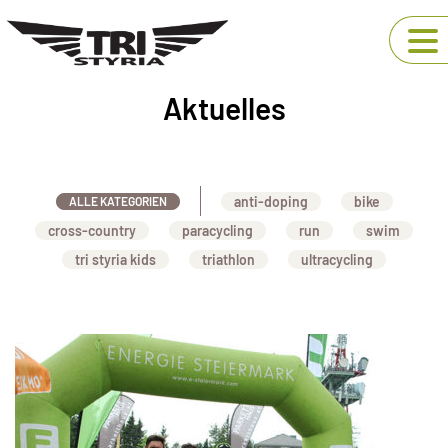
Aktuelles
anti-doping
bike
ALLE KATEGORIEN
cross-country
paracycling
run
swim
tri styria kids
triathlon
ultracycling