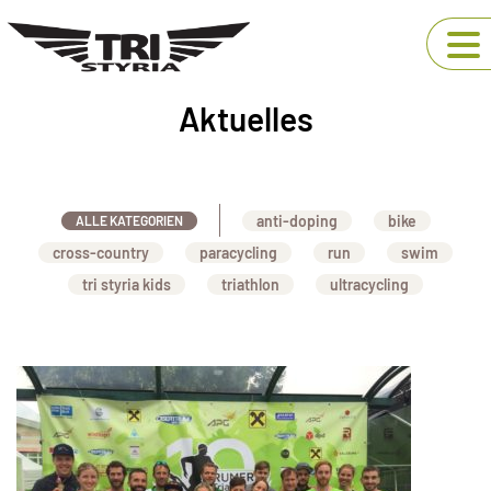
Aktuelles
anti-doping
bike
ALLE KATEGORIEN
cross-country
paracycling
run
swim
tri styria kids
triathlon
ultracycling