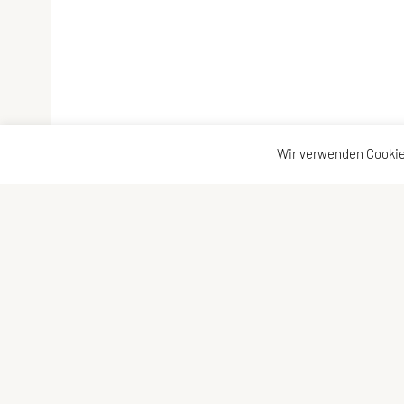
Wir verwenden Cookie
SU TRI STYRIA
Kontaktadre
Gaußgasse 3, 8010 Graz
Kontakt
Tel: 0316 32 44 30 – 74
Vorstand
E-Mail:
office@tristyria.at