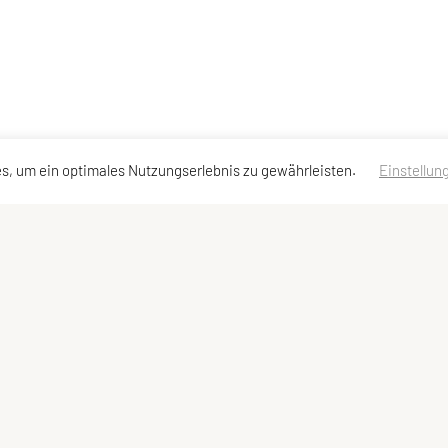
s, um ein optimales Nutzungserlebnis zu gewährleisten.
Einstellun
ssen
Schnellzugriff
Meta
Kurse
Login
Team
Statuten
Impressum