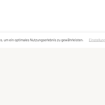
s, um ein optimales Nutzungserlebnis zu gewährleisten.
Einstellun
ssen
Schnellzugriff
Meta
Kurse
Login
Team
Statuten
Impressum