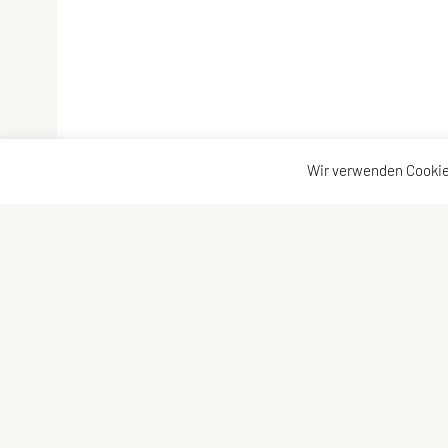
Wir verwenden Cookie
SU TRI STYRIA
Kontaktadre
Gaußgasse 3, 8010 Graz
Kontakt
Tel: 0316 32 44 30 – 74
Vorstand
E-Mail:
office@tristyria.at