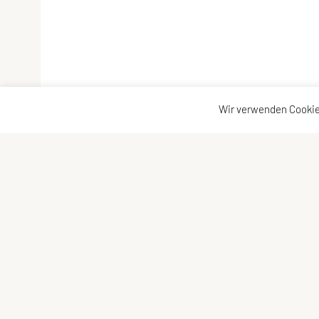
Wir verwenden Cookie
SU TRI STYRIA
Kontaktadre
Gaußgasse 3, 8010 Graz
Kontakt
Tel: 0316 32 44 30 – 74
Vorstand
E-Mail:
office@tristyria.at
IBAN: AT58 3800 0000 0781 2944