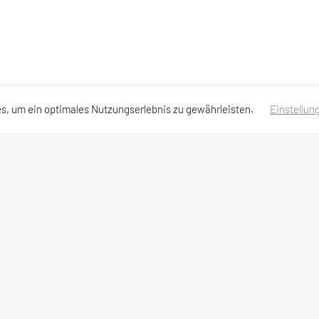
s, um ein optimales Nutzungserlebnis zu gewährleisten.
Einstellun
ssen
Schnellzugriff
Meta
Kurse
Login
Team
Statuten
Impressum
Datenschutzerklärung