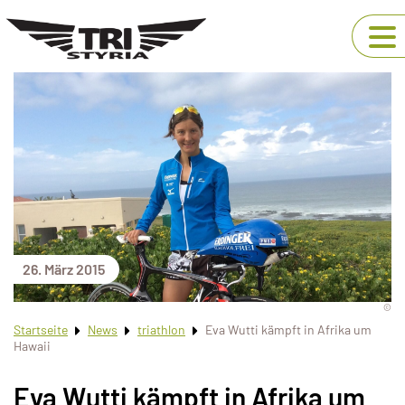
26. März 2015
©
Startseite
News
triathlon
Eva Wutti kämpft in Afrika um
Hawaii
Eva Wutti kämpft in Afrika um