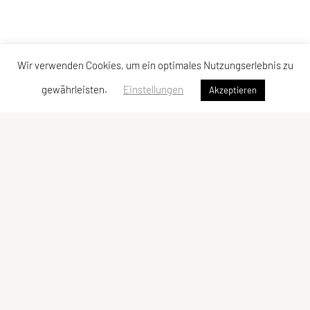
Wir verwenden Cookies, um ein optimales Nutzungserlebnis zu
gewährleisten.
Einstellungen
Akzeptieren
SU TRI STYRIA
Gaußgasse 3, 8010 Graz
Tel: 0316 32 44 30 – 74
E-Mail:
office@tristyria.at
IBAN: AT58 3800 0000 0781 2944
ZVR-Zahl: 736440574
Kontaktadressen
Schnellzugriff