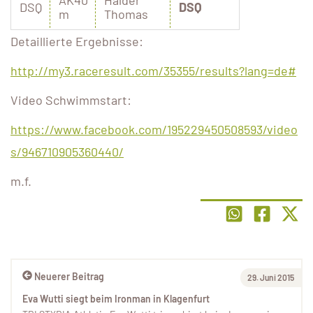
AK40
Halder
DSQ
DSQ
m
Thomas
Detaillierte Ergebnisse:
http://my3.raceresult.com/35355/results?lang=de#
Video Schwimmstart:
https://www.facebook.com/195229450508593/video
s/946710905360440/
m.f.
Neuerer Beitrag
29. Juni 2015
Eva Wutti siegt beim Ironman in Klagenfurt