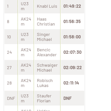
U23
1
Knabl Luis
01:49:22
m
AK24
Haas
8
01:56:35
m
Christian
U23
Singer
10
01:58:00
m
Michael
AK24
Bencic
24
02:07:30
m
Alexander
AK24
Schwaiger
27
02:09:22
m
Michael
AK24
Robisch
28
02:11:14
m
Lukas
U23
Staufer
DNF
DNF
m
Florian