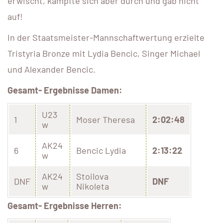
erwischt, kämpfte sich aber durch und gab nicht
auf!
In der Staatsmeister-Mannschaftwertung erzielte
Tristyria Bronze mit Lydia Bencic, Singer Michael
und Alexander Bencic.
Gesamt- Ergebnisse Damen:
U23
1
Moser Theresa
2:02:48
w
AK24
6
Bencic Lydia
2:13:22
w
AK24
Stoilova
DNF
DNF
w
Nikoleta
Gesamt- Ergebnisse Herren: