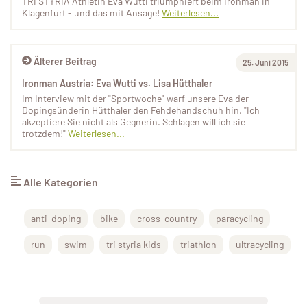
TRI STYRIA Athletin Eva Wutti triumphiert beim Ironman in
Klagenfurt - und das mit Ansage!
Weiterlesen...
Älterer Beitrag
25. Juni 2015
Ironman Austria: Eva Wutti vs. Lisa Hütthaler
Im Interview mit der "Sportwoche" warf unsere Eva der
Dopingsünderin Hütthaler den Fehdehandschuh hin. "Ich
akzeptiere Sie nicht als Gegnerin. Schlagen will ich sie
trotzdem!"
Weiterlesen...
Alle Kategorien
anti-doping
bike
cross-country
paracycling
run
swim
tri styria kids
triathlon
ultracycling