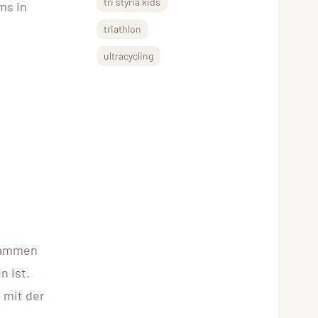
tri styria kids
ms in
triathlon
ultracycling
usammen
n ist.
 mit der
n