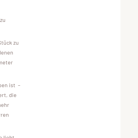
 zu
Stück zu
ndenen
ometer
ben ist –
rt, die
mehr
rren
 liebt,