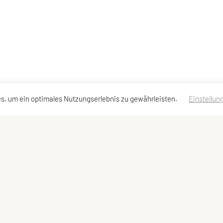
s, um ein optimales Nutzungserlebnis zu gewährleisten.
Einstellun
ssen
Schnellzugriff
Meta
Kurse
Login
Team
Statuten
Impressum
Datenschutzerklärung