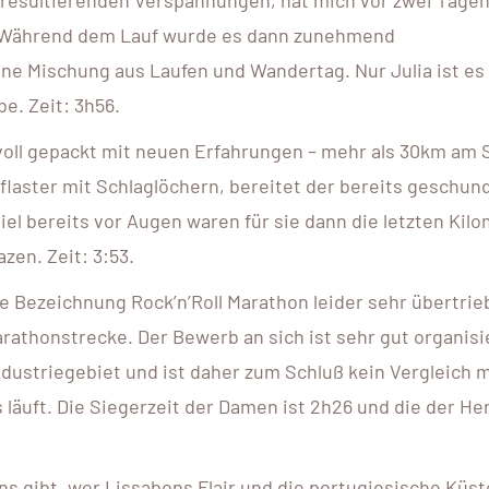
n. Während dem Lauf wurde es dann zunehmend
ine Mischung aus Laufen und Wandertag. Nur Julia ist es
be. Zeit: 3h56.
 voll gepackt mit neuen Erfahrungen – mehr als 30km am 
npflaster mit Schlaglöchern, bereitet der bereits geschu
iel bereits vor Augen waren für sie dann die letzten Kil
zen. Zeit: 3:53.
 Bezeichnung Rock’n’Roll Marathon leider sehr übertrie
rathonstrecke. Der Bewerb an sich ist sehr gut organisie
Industriegebiet und ist daher zum Schluß kein Vergleich 
äuft. Die Siegerzeit der Damen ist 2h26 und die der He
s gibt, wer Lissabons Flair und die portugiesische Küste