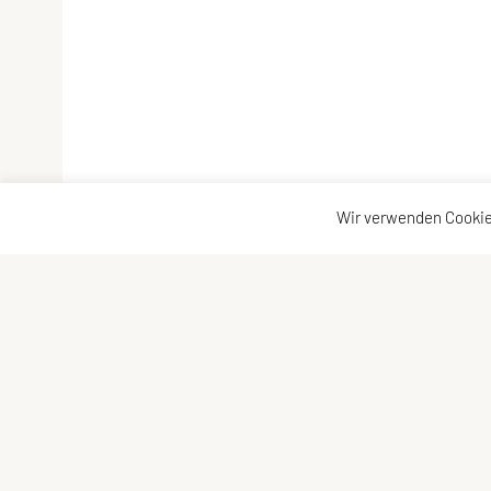
Wir verwenden Cookie
SU TRI STYRIA
Kontaktadre
Gaußgasse 3, 8010 Graz
Kontakt
Tel: 0316 32 44 30 – 74
Vorstand
E-Mail:
office@tristyria.at
IBAN: AT58 3800 0000 0781 2944