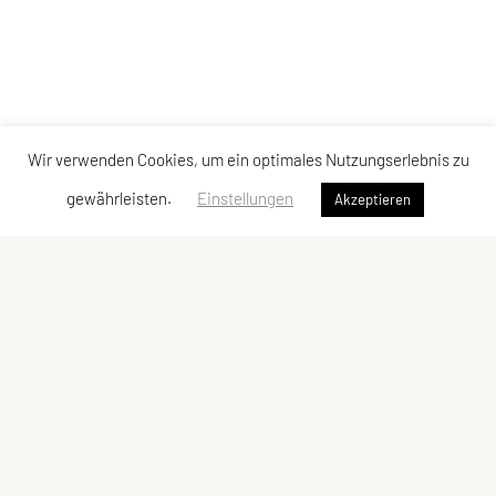
Wir verwenden Cookies, um ein optimales Nutzungserlebnis zu
gewährleisten.
Einstellungen
Akzeptieren
SU TRI STYRIA
Gaußgasse 3, 8010 Graz
Tel: 0316 32 44 30 – 74
E-Mail:
office@tristyria.at
IBAN: AT58 3800 0000 0781 2944