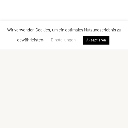
Wir verwenden Cookies, um ein optimales Nutzungserlebnis zu
gewährleisten.
Einstellungen
Akzeptieren
SU TRI STYRIA
Gaußgasse 3, 8010 Graz
Tel: 0316 32 44 30 – 74
E-Mail:
office@tristyria.at
IBAN: AT58 3800 0000 0781 2944
ZVR-Zahl: 736440574