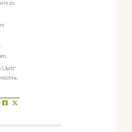
erin zu
en
r
fen.
 Läuft“
 möchte.