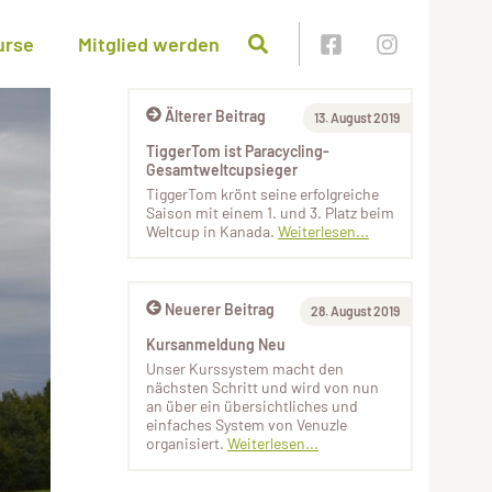
urse
Mitglied werden
Älterer Beitrag
13. August 2019
TiggerTom ist Paracycling-
Gesamtweltcupsieger
TiggerTom krönt seine erfolgreiche
Saison mit einem 1. und 3. Platz beim
Weltcup in Kanada.
Weiterlesen...
Neuerer Beitrag
28. August 2019
Kursanmeldung Neu
Unser Kurssystem macht den
nächsten Schritt und wird von nun
an über ein übersichtliches und
einfaches System von Venuzle
organisiert.
Weiterlesen...