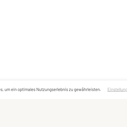
s, um ein optimales Nutzungserlebnis zu gewährleisten.
Einstellun
ssen
Schnellzugriff
Meta