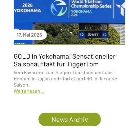
17. Mai 2026
GOLD in Yokohama! Sensationeller
Saisonauftakt für TiggerTom
Vom Favoriten zum Sieger: Tom dominiert das
Rennen in Japan und startet perfekt in die neue
Saison.
Weiterlesen...
News Archiv