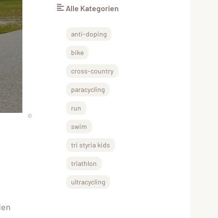
Alle Kategorien
anti-doping
bike
cross-country
paracycling
run
©
swim
tri styria kids
triathlon
ultracycling
den