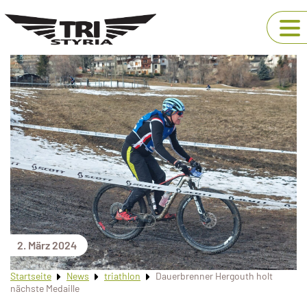
2. März 2024
Startseite
News
triathlon
Dauerbrenner Hergouth holt
nächste Medaille