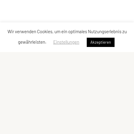
Wir verwenden Cookies, um ein optimales Nutzungserlebnis zu
gewährleisten.
Einstellungen
Akzeptieren
SU TRI STYRIA
Gaußgasse 3, 8010 Graz
Tel: 0316 32 44 30 – 74
E-Mail:
office@tristyria.at
IBAN: AT58 3800 0000 0781 2944
ZVR-Zahl: 736440574