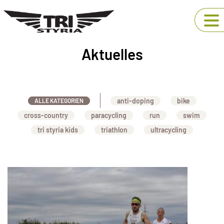
Aktuelles
anti-doping
bike
ALLE KATEGORIEN
cross-country
paracycling
run
swim
tri styria kids
triathlon
ultracycling