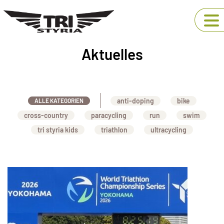
Aktuelles
anti-doping
bike
ALLE KATEGORIEN
cross-country
paracycling
run
swim
tri styria kids
triathlon
ultracycling