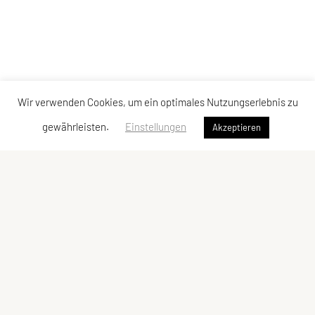
Wir verwenden Cookies, um ein optimales Nutzungserlebnis zu
gewährleisten.
Einstellungen
Akzeptieren
SU TRI STYRIA
Gaußgasse 3, 8010 Graz
Tel: 0316 32 44 30 – 74
E-Mail:
office@tristyria.at
IBAN: AT58 3800 0000 0781 2944