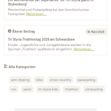
Stubenberg!
Meistertitel und Podestplätze bei den Omnibiotischen
Festspielen
Weiterlesen...
Älterer Beitrag
18. März 2026
Tri Styria Triathlontag 2026 am Schwarzlsee
Kinder, Jugendliche und Junggebliebene werden in die
Sportart „Triathlon“ spaßbetont eingeführt.
Weiterlesen...
Alle Kategorien
anti-doping
bike
cross-country
paracycling
run
swim
tri styria kids
triathlon
ultracycling