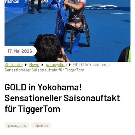
17. Mai 2026
Startseite
News
paracycling
GOLD in Yokohama!
Sensationeller Saisonauftakt für TiggerTom
GOLD in Yokohama!
Sensationeller Saisonauftakt
für TiggerTom
paracycling
triathlon