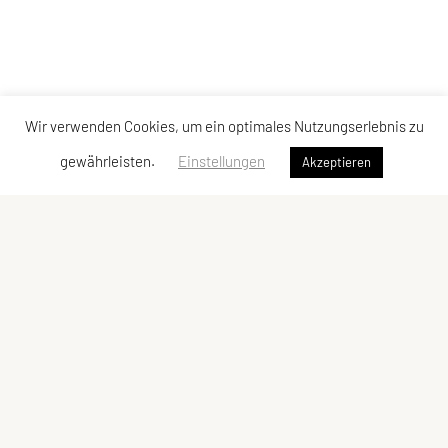
Wir verwenden Cookies, um ein optimales Nutzungserlebnis zu
gewährleisten.
Einstellungen
Akzeptieren
SU TRI STYRIA
Gaußgasse 3, 8010 Graz
Tel: 0316 32 44 30 – 74
E-Mail:
office@tristyria.at
IBAN: AT58 3800 0000 0781 2944
ZVR-Zahl: 736440574