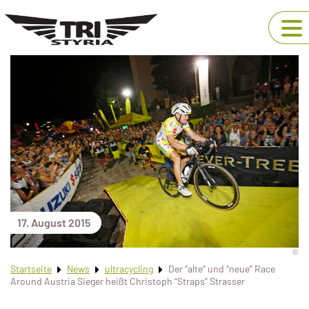
17. August 2015
©
Startseite
News
ultracycling
Der “alte” und “neue” Race
Around Austria Sieger heißt Christoph “Straps” Strasser