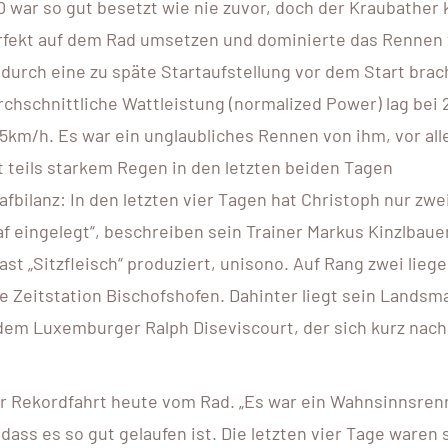
war so gut besetzt wie nie zuvor, doch der Kraubather
rfekt auf dem Rad umsetzen und dominierte das Rennen
durch eine zu späte Startaufstellung vor dem Start brac
chschnittliche Wattleistung (normalized Power) lag bei 
5km/h. Es war ein unglaubliches Rennen von ihm, vor all
teils starkem Regen in den letzten beiden Tagen
fbilanz: In den letzten vier Tagen hat Christoph nur zwe
f eingelegt“, beschreiben sein Trainer Markus Kinzlbaue
st „Sitzfleisch“ produziert, unisono. Auf Rang zwei lieg
ie Zeitstation Bischofshofen. Dahinter liegt sein Lands
dem Luxemburger Ralph Diseviscourt, der sich kurz nach
er Rekordfahrt heute vom Rad. „Es war ein Wahnsinnsre
ass es so gut gelaufen ist. Die letzten vier Tage waren 