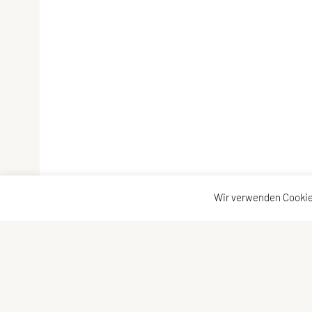
Wir verwenden Cookie
SU TRI STYRIA
Kontaktadre
Gaußgasse 3, 8010 Graz
Kontakt