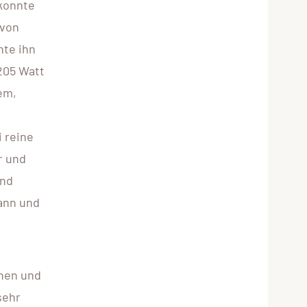
 konnte
 von
hte ihn
205 Watt
em,
i reine
r und
end
mann und
nnen und
sehr