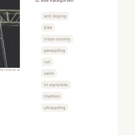
anti-doping
bike
cross-country
paracycling
run
er | lime-art.at
swim
tri styria kids
triathlon
ultracycling