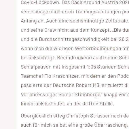
Covid-Lockdown. Das Race Around Austria 2020 
seine ausgezeichneten Trainingsleistungen pe
Anfang an. Auch eine sechsminütige Zeitstrafe 
und seine Crew nicht aus dem Konzept. „Die dur
und die Durchschnittsgeschwindigkeit bei 26,2
wenn man die widrigen Wetterbedingungen mit 
berücksichtigt. Beeindruckend auch seine Schla
Schlafpausen mit insgesamt 1:05 Stunden Schla
Teamchef Flo Kraschitzer, mit dem er den Podca
passierte der Deutsche Robert Müller zuletzt d
Vorjahressieger Rainer Steinberger knapp vor 
Innsbruck befindet, an der dritten Stelle.
Überglücklich stieg Christoph Strasser nach d
auch für mich selbst eine große Überraschung, d