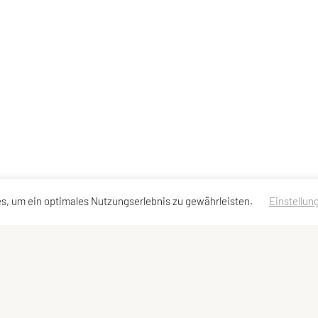
s, um ein optimales Nutzungserlebnis zu gewährleisten.
Einstellun
ssen
Schnellzugriff
Meta
Kurse
Login