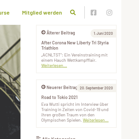
urse
Mitglied werden
Älterer Beitrag
1. Juni 2020
After Corona New Liberty Tri Styria
Triathlon
„ACNLTST“: Ein Vereinstraining mit
einem Hauch Wettkampfflair.
Weiterlesen...
Neuerer Beitrag
20. September 2020
Road to Tokio 2021
Eva Wutti spricht im Interview über
Training in Zeiten von Covid-19 und
ihren großen Traum von den
Olympischen Spielen.
Weiterlesen...
Alle Kategorien