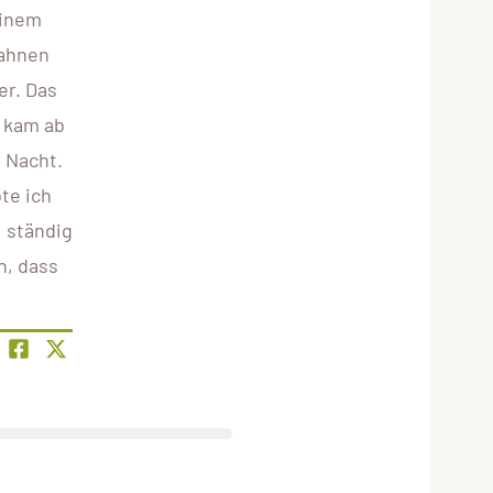
einem
Fahnen
er. Das
n kam ab
n Nacht.
te ich
, ständig
h, dass