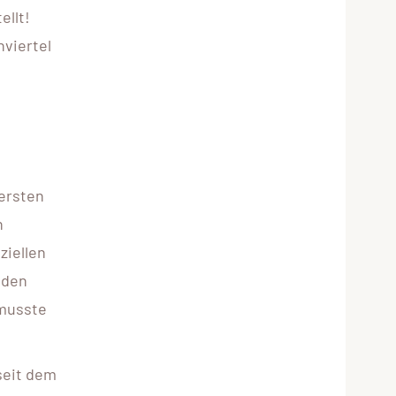
ellt!
nviertel
 ersten
n
ziellen
 den
 musste
seit dem