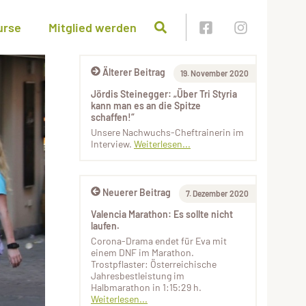
urse
Mitglied werden
Älterer Beitrag
19. November 2020
Jördis Steinegger: „Über Tri Styria
kann man es an die Spitze
schaffen!“
Unsere Nachwuchs-Cheftrainerin im
Interview.
Weiterlesen...
Neuerer Beitrag
7. Dezember 2020
Valencia Marathon: Es sollte nicht
laufen.
Corona-Drama endet für Eva mit
einem DNF im Marathon.
Trostpflaster: Österreichische
Jahresbestleistung im
Halbmarathon in 1:15:29 h.
Weiterlesen...