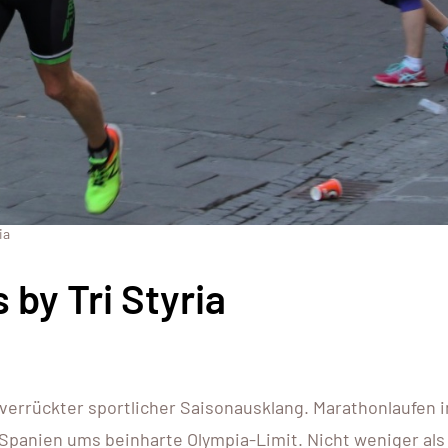
ia
by Tri Styria
 verrückter sportlicher Saisonausklang. Marathonlaufen 
Spanien ums beinharte Olympia-Limit. Nicht weniger als