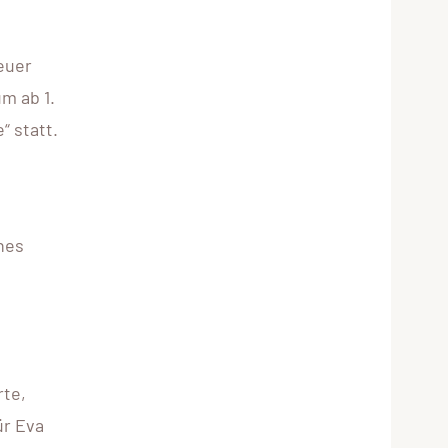
euer
m ab 1.
“ statt.
hes
rte,
ür Eva