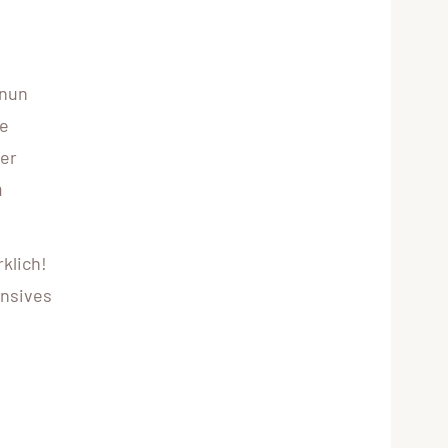
 nun
ie
der
m
klich!
ensives