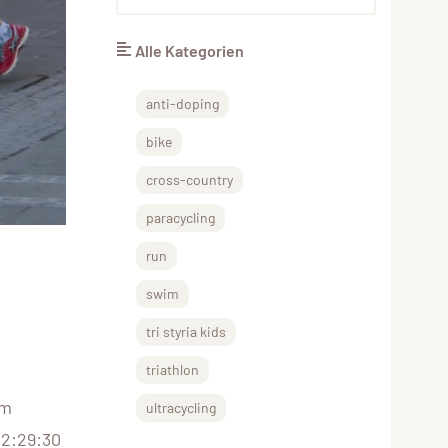
Alle Kategorien
anti-doping
bike
cross-country
paracycling
run
swim
tri styria kids
triathlon
im
ultracycling
 2:29:30