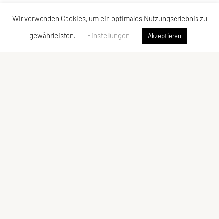
Wir verwenden Cookies, um ein optimales Nutzungserlebnis zu
gewährleisten.
Einstellungen
Akzeptieren
SU TRI STYRIA
Gaußgasse 3, 8010 Graz
Tel: 0316 32 44 30 – 74
E-Mail:
office@tristyria.at
IBAN: AT58 3800 0000 0781 2944
ZVR-Zahl: 736440574
Kontaktadressen
Schnellzugriff
Kontakt
Kurse
Vorstand
Team