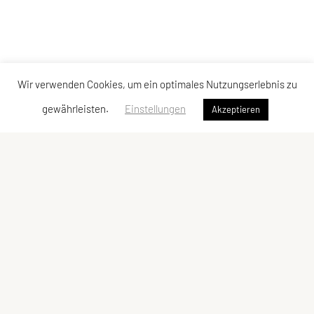
Wir verwenden Cookies, um ein optimales Nutzungserlebnis zu
gewährleisten.
Einstellungen
Akzeptieren
SU TRI STYRIA
Gaußgasse 3, 8010 Graz
Tel: 0316 32 44 30 – 74
E-Mail:
office@tristyria.at
IBAN: AT58 3800 0000 0781 2944
ZVR-Zahl: 736440574