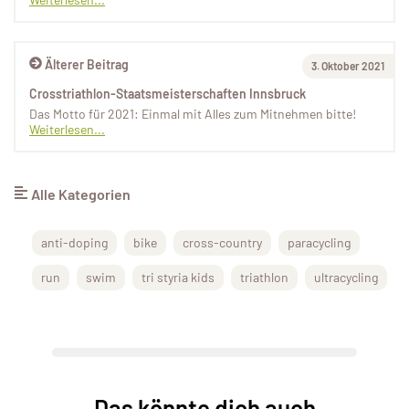
Älterer Beitrag
3. Oktober 2021
Crosstriathlon-Staatsmeisterschaften Innsbruck
Das Motto für 2021: Einmal mit Alles zum Mitnehmen bitte!
Weiterlesen...
Alle Kategorien
anti-doping
bike
cross-country
paracycling
run
swim
tri styria kids
triathlon
ultracycling
Das könnte dich auch