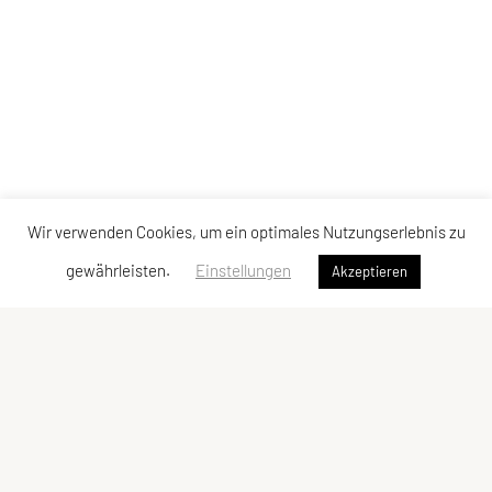
Wir verwenden Cookies, um ein optimales Nutzungserlebnis zu
gewährleisten.
Einstellungen
Akzeptieren
SU TRI STYRIA
Gaußgasse 3, 8010 Graz
Tel: 0316 32 44 30 – 74