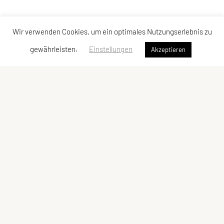
Wir verwenden Cookies, um ein optimales Nutzungserlebnis zu
gewährleisten.
Einstellungen
Akzeptieren
SU TRI STYRIA
Gaußgasse 3, 8010 Graz
Tel: 0316 32 44 30 – 74
E-Mail:
office@tristyria.at
IBAN: AT58 3800 0000 0781 2944
ZVR-Zahl: 736440574
Kontaktadressen
Schnellzugriff
Kontakt
Kurse