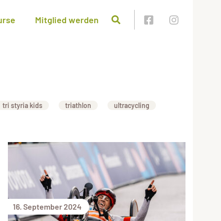
urse
Mitglied werden
tri styria kids
triathlon
ultracycling
16. September 2024