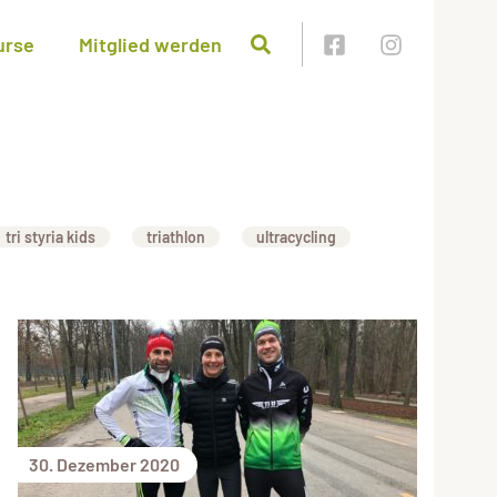
urse
Mitglied werden
tri styria kids
triathlon
ultracycling
30. Dezember 2020