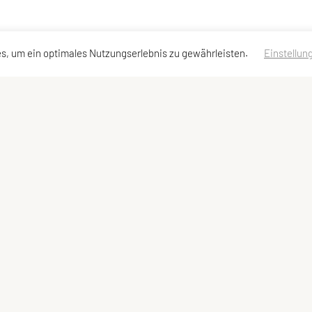
s, um ein optimales Nutzungserlebnis zu gewährleisten.
Einstellun
ssen
Schnellzugriff
Meta
Kurse
Login
Team
Statuten
Impressum
Datenschutzerklärung