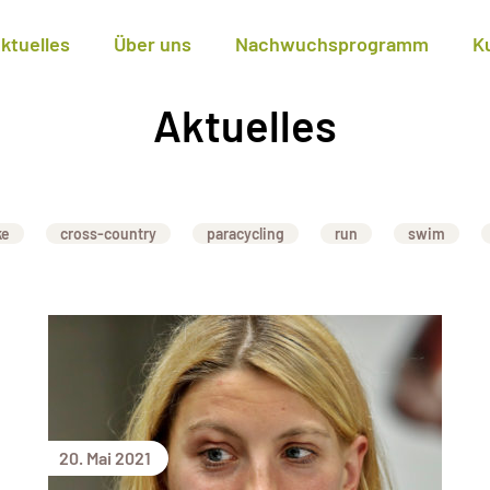
ktuelles
Über uns
Nachwuchsprogramm
K
Aktuelles
ke
cross-country
paracycling
run
swim
20. Mai 2021